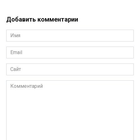
Добавить комментарии
Имя
*
Email
*
Сайт
Комментарий