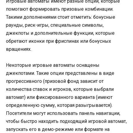
Игровые автоматы имеют разные опции, которые
помогают формировать призовые комбинации.
Такими дополнениями стоит отметить: бонусные
раунды, риск-игры, специальные символы,
джекпоты и дополнительные функции, которые
обретают иконки при фриспинах или бонусных
вращениях.
Некоторые игровые автоматы оснащены
джекпотами. Такие опции представлены в виде
прогрессивного (призовой фонд зависит от
количества ставок и игроков, которые выбрали
автомат) или фиксированного варианта (имеют
определенную сумму, которая разыгрывается).
Посетители могут использовать панель навигации,
чтобы быстро находить подходящий игровой автомат,
запускать его в демо-режиме или формате на