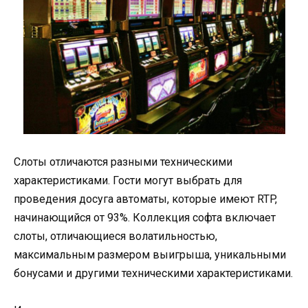
Слоты отличаются разными техническими
характеристиками. Гости могут выбрать для
проведения досуга автоматы, которые имеют RTP,
начинающийся от 93%. Коллекция софта включает
слоты, отличающиеся волатильностью,
максимальным размером выигрыша, уникальными
бонусами и другими техническими характеристиками.