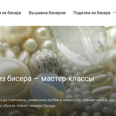
 из бисера
Вышивка бисером
Поделки из бисера
из бисера — мастер-классы
егда считались символом любви и нежности. Миниатюрные серд
м образе станет нежная брошь