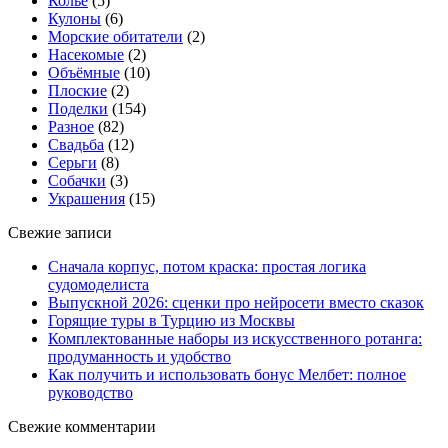
Колье
(5)
Кулоны
(6)
Морские обитатели
(2)
Насекомые
(2)
Объёмные
(10)
Плоские
(2)
Поделки
(154)
Разное
(82)
Свадьба
(12)
Серьги
(8)
Собачки
(3)
Украшения
(15)
Свежие записи
Сначала корпус, потом краска: простая логика
судомоделиста
Выпускной 2026: сценки про нейросети вместо сказок
Горящие туры в Турцию из Москвы
Комплектованные наборы из искусственного ротанга:
продуманность и удобство
Как получить и использовать бонус Мелбет: полное
руководство
Свежие комментарии