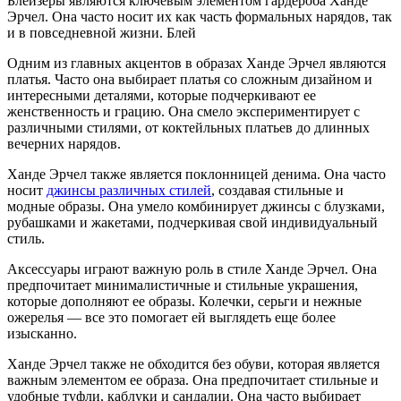
Блейзеры являются ключевым элементом гардероба Ханде
Эрчел. Она часто носит их как часть формальных нарядов, так
и в повседневной жизни. Блей
Одним из главных акцентов в образах Ханде Эрчел являются
платья. Часто она выбирает платья со сложным дизайном и
интересными деталями, которые подчеркивают ее
женственность и грацию. Она смело экспериментирует с
различными стилями, от коктейльных платьев до длинных
вечерних нарядов.
Ханде Эрчел также является поклонницей денима. Она часто
носит
джинсы различных стилей
, создавая стильные и
модные образы. Она умело комбинирует джинсы с блузками,
рубашками и жакетами, подчеркивая свой индивидуальный
стиль.
Аксессуары играют важную роль в стиле Ханде Эрчел. Она
предпочитает минималистичные и стильные украшения,
которые дополняют ее образы. Колечки, серьги и нежные
ожерелья — все это помогает ей выглядеть еще более
изысканно.
Ханде Эрчел также не обходится без обуви, которая является
важным элементом ее образа. Она предпочитает стильные и
удобные туфли, каблуки и сандалии. Она часто выбирает