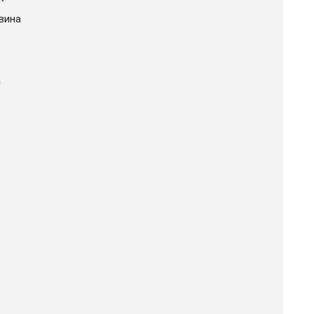
вина
а