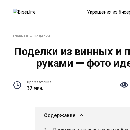
Перейти
к
Украшения из бисе
контенту
Главная
»
Поделки
Поделки из винных и 
руками — фото ид
Время чтения
37 мин.
Содержание
Преимущества поделок из пробок