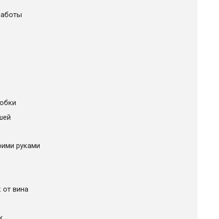
работы
робки
шей
оими руками
 от вина
к