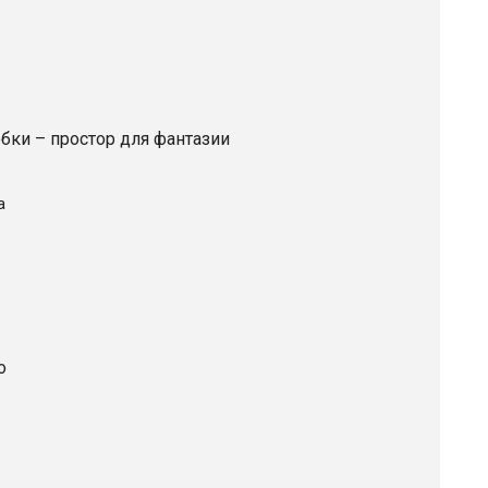
бки – простор для фантазии
а
о