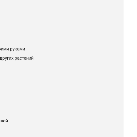
оими руками
других растений
ашей