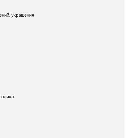
ений, украшения
толика