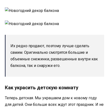
Их редко продают, поэтому лучше сделать
самим. Оригинально смотрятся большие и
объемные снежинки, развешенные внутри как
балкона, так и снаружи его.
Кaк yкpacить дeтcкyю кoмнaтy
Teпepь дeтcкaя. Mы yкpaшaeм дoм к нoвoмy гoдy
для дeтeй. Oни бoльшe вcex ждyт этoт пpaздник. И нe