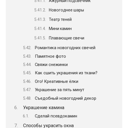
Ажурный подсвечник
Новогоднее шары
Театр теней
Мини камин
Плавающие свечи
Романтика новогодних свечей
Памятное фото
Свяжи снежинки
Как сшить украшения из ткани?
Ого! Креативные ёлки
Украшение за пять минут
Съедобный новогодний декор
Украшение камина
Сделай псевдокамин
Способы украсить окна