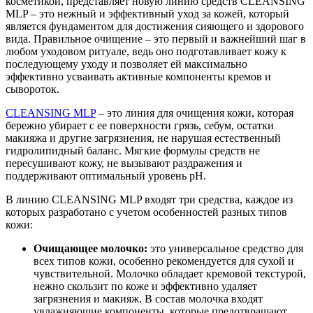
косметикой, представляет новую линию средств CLEANSING
MLP – это нежный и эффективный уход за кожей, который
является фундаментом для достижения сияющего и здорового
вида. Правильное очищение – это первый и важнейший шаг в
любом уходовом ритуале, ведь оно подготавливает кожу к
последующему уходу и позволяет ей максимально
эффективно усваивать активные компоненты кремов и
сывороток.
CLEANSING MLP
– это линия для очищения кожи, которая
бережно убирает с ее поверхности грязь, себум, остатки
макияжа и другие загрязнения, не нарушая естественный
гидролипидный баланс. Мягкие формулы средств не
пересушивают кожу, не вызывают раздражения и
поддерживают оптимальный уровень pH.
В линию CLEANSING MLP входят три средства, каждое из
которых разработано с учетом особенностей разных типов
кожи:
Очищающее молочко:
это универсальное средство для
всех типов кожи, особенно рекомендуется для сухой и
чувствительной. Молочко обладает кремовой текстурой,
нежно скользит по коже и эффективно удаляет
загрязнения и макияж. В состав молочка входят
увлажняющие компоненты, которые предотвращают