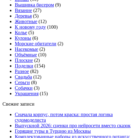
Вышивка бисером
(9)
Вязание
(27)
Деревья
(5)
Животные
(12)
К новому году
(100)
Колье
(5)
Кулоны
(6)
Морские обитатели
(2)
Насекомые
(2)
Объёмные
(10)
Плоские
(2)
Поделки
(154)
Разное
(82)
Свадьба
(12)
Серьги
(8)
Собачки
(3)
Украшения
(15)
Свежие записи
Сначала корпус, потом краска: простая логика
судомоделиста
Выпускной 2026: сценки про нейросети вместо сказок
Горящие туры в Турцию из Москвы
Комплектованные наборы из искусственного ротанга: