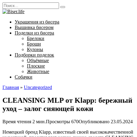
Перейти
Search
к
for:
контенту
Украшения из бисера
Вышивка бисером
Поделки из бисера
Брелоки
Броши
Кулоны
Подборки поделок
Объёмные
Плоские
Животные
Собачки
Главная
»
Uncategorized
CLEANSING MLP от Klapp: бережный
уход – залог сияющей кожи
Время чтения
2 мин.
Просмотры
670
Опубликовано
23.05.2024
Немецкий бренд Klapp, известный своей высококачественной