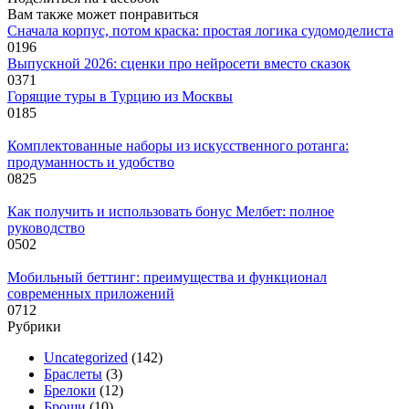
Вам также может понравиться
Сначала корпус, потом краска: простая логика судомоделиста
0
196
Выпускной 2026: сценки про нейросети вместо сказок
0
371
Горящие туры в Турцию из Москвы
0
185
Комплектованные наборы из искусственного ротанга:
продуманность и удобство
0
825
Как получить и использовать бонус Мелбет: полное
руководство
0
502
Мобильный беттинг: преимущества и функционал
современных приложений
0
712
Рубрики
Uncategorized
(142)
Браслеты
(3)
Брелоки
(12)
Броши
(10)