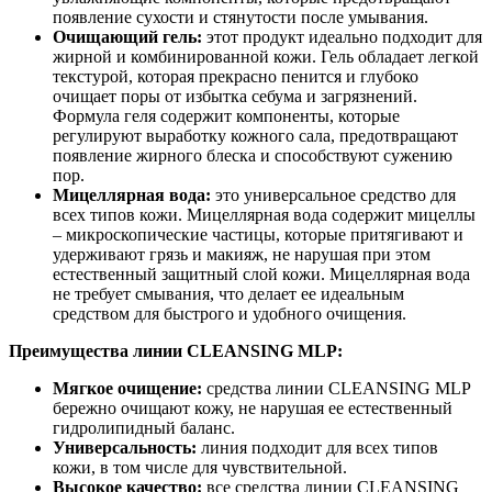
появление сухости и стянутости после умывания.
Очищающий гель:
этот продукт идеально подходит для
жирной и комбинированной кожи. Гель обладает легкой
текстурой, которая прекрасно пенится и глубоко
очищает поры от избытка себума и загрязнений.
Формула геля содержит компоненты, которые
регулируют выработку кожного сала, предотвращают
появление жирного блеска и способствуют сужению
пор.
Мицеллярная вода:
это универсальное средство для
всех типов кожи. Мицеллярная вода содержит мицеллы
– микроскопические частицы, которые притягивают и
удерживают грязь и макияж, не нарушая при этом
естественный защитный слой кожи. Мицеллярная вода
не требует смывания, что делает ее идеальным
средством для быстрого и удобного очищения.
Преимущества линии CLEANSING MLP:
Мягкое очищение:
средства линии CLEANSING MLP
бережно очищают кожу, не нарушая ее естественный
гидролипидный баланс.
Универсальность:
линия подходит для всех типов
кожи, в том числе для чувствительной.
Высокое качество:
все средства линии CLEANSING